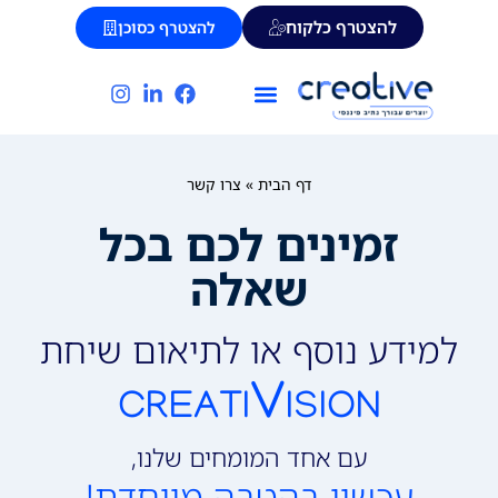
להצטרף כלקוח
להצטרף כסוכן
זמינים לכם
דף הבית
תחומי פעילות
מדברים פיננסית
דף הבית
»
צרו קשר
זמינים לכם בכל
שאלה
למידע נוסף או לתיאום שיחת
V
CREATI
ISION
עם אחד המומחים שלנו,
עכשיו בהטבה מיוחדת!